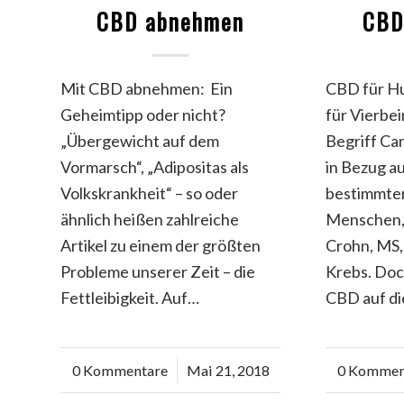
CBD abnehmen
CBD
Mit CBD abnehmen: Ein
CBD für Hu
Geheimtipp oder nicht?
für Vierbe
„Übergewicht auf dem
Begriff Can
Vormarsch“, „Adipositas als
in Bezug a
Volkskrankheit“ – so oder
bestimmter
ähnlich heißen zahlreiche
Menschen, 
Artikel zu einem der größten
Crohn, MS,
Probleme unserer Zeit – die
Krebs. Doc
Fettleibigkeit. Auf…
CBD auf d
0 Kommentare
/
Mai 21, 2018
0 Kommen
/