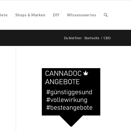
iete
Shops & Marken
DIY
Wissenswertes
Du bist hier:
Startseite
/
CBD