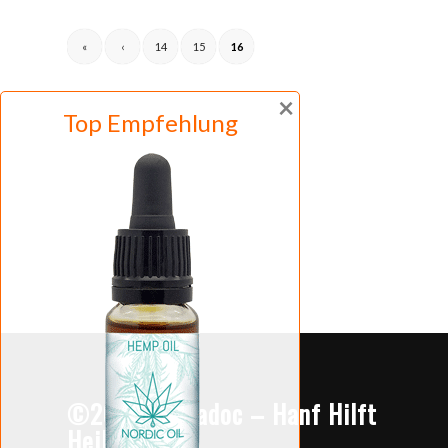
«
‹
14
15
16
×
Top Empfehlung
©2019 Cannadoc – Hanf Hilft
Heilen.