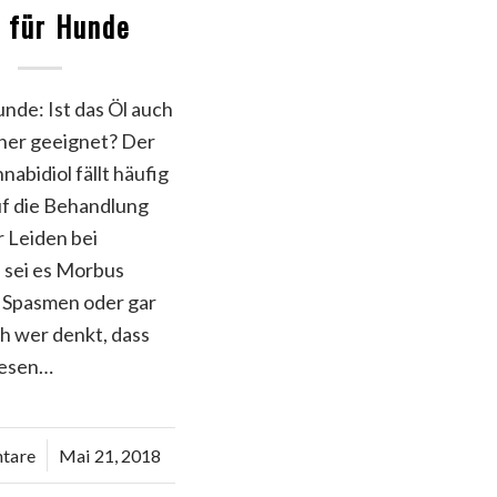
 für Hunde
nde: Ist das Öl auch
iner geeignet? Der
nabidiol fällt häufig
uf die Behandlung
 Leiden bei
sei es Morbus
 Spasmen oder gar
h wer denkt, dass
iesen…
tare
Mai 21, 2018