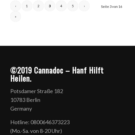
‹
1
2
3
4
5
›
Seite 3 von 16
»
©2019 Cannadoc – Hanf Hilft
Heilen.
Potsdamer Straße 182
10783 Berlin
Germany
Hotline: 0800646373223
(Mo.-Sa. von 8-20 Uhr)