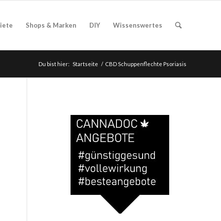
iete
Shops & Marken
DIY
Wissenswertes
Du bist hier:
Startseite
/
CBD Schuppenflechte Psoriasis