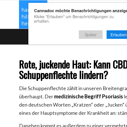
Cannadoc möchte Benachrichtigungen anzeig
CBD Kaufrat
Klicke "Erlauben" um Benachrichtigungen zu
erhalten.
Später
Erlauben
Rote, juckende Haut: Kann CBD
Schuppenflechte lindern?
Die Schuppenflechte zählt in unseren Breitengr
überhaupt. Der
medizinische Begriff Psoriasis
l
den deutschen Worten „Kratzen“ oder „Jucken“ ü
eines der Hauptsymptome der Krankheit an: ständ
Daneben kommt es außerdem zu einer vermehrte