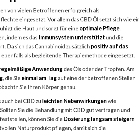
n von vielen Betroffenen erfolgreich als
lechte eingesetzt. Vor allem das CBD Öl setzt sich wie ei
uhigt die Haut und sorgt für eine
optimale Pflege
.
n, indem es das
Immunsystem unterstützt
und die
t. Da sich das Cannabinoid zusätzlich
positiv auf das
 ebenfalls als begleitende Therapiemethode eingesetzt.
regelmäßige Anwendung
des Öls oder der Tropfen. Am
ng
, die Sie
einmal am Tag
auf eine der betroffenen Stellen
obachtn Sie Ihren Körper genau.
s auch bei CBD zu
leichten Nebenwirkungen
wie
ollten Sie die Behandlung mit CBD gut vertragen und
eststellen, können Sie die
Dosierung langsam steigern
tvollen Naturprodukt pflegen, damit sich die