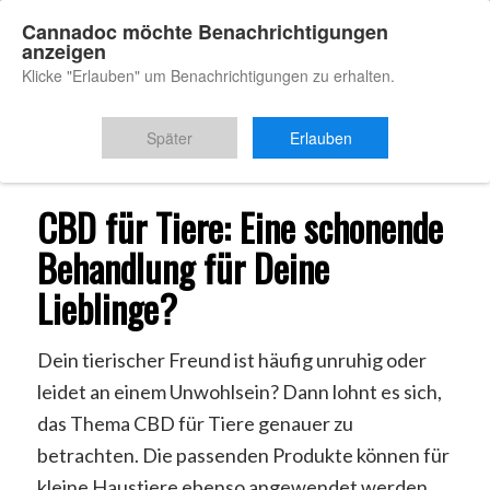
Cannadoc möchte Benachrichtigungen
anzeigen
Klicke "Erlauben" um Benachrichtigungen zu erhalten.
Du bist hier:
Startseite
/
CBD für Tiere
Später
Erlauben
CBD für Tiere: Eine schonende
Behandlung für Deine
Lieblinge?
Dein tierischer Freund ist häufig unruhig oder
leidet an einem Unwohlsein? Dann lohnt es sich,
das Thema CBD für Tiere genauer zu
betrachten. Die passenden Produkte können für
kleine Haustiere ebenso angewendet werden