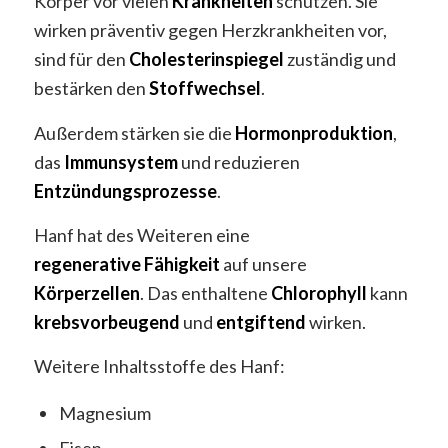
Körper vor vielen
Krankheiten
schützen. Sie
wirken präventiv gegen Herzkrankheiten vor,
sind für den
Cholesterinspiegel
zuständig und
bestärken den
Stoffwechsel
.
Außerdem stärken sie die
Hormonproduktion
,
das
Immunsystem
und reduzieren
Entzündungsprozesse
.
Hanf hat des Weiteren eine
regenerative
Fähigkeit
auf unsere
Körperzellen
. Das enthaltene
Chlorophyll
kann
krebsvorbeugend
und
entgiftend
wirken.
Weitere Inhaltsstoffe des Hanf:
Magnesium