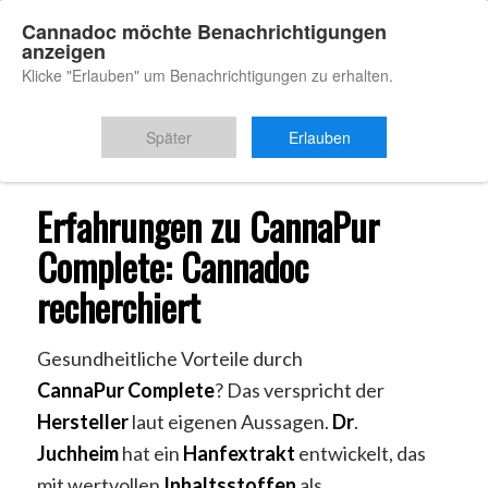
Cannadoc möchte Benachrichtigungen
anzeigen
Klicke "Erlauben" um Benachrichtigungen zu erhalten.
Du bist hier:
Startseite
/
Cannapur Erfahrungen
Später
Erlauben
Erfahrungen zu CannaPur
Complete: Cannadoc
recherchiert
Gesundheitliche Vorteile durch
CannaPur
Complete
? Das verspricht der
Hersteller
laut eigenen Aussagen.
Dr
.
Juchheim
hat ein
Hanfextrakt
entwickelt, das
mit wertvollen
Inhaltsstoffen
als