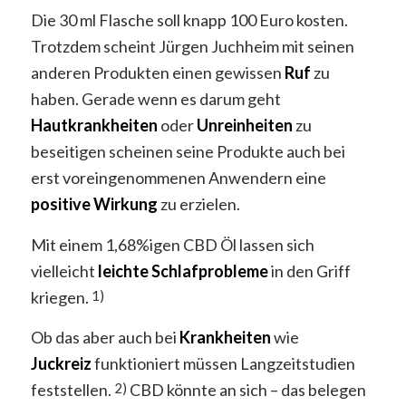
Die 30 ml Flasche soll knapp 100 Euro kosten.
Trotzdem scheint Jürgen Juchheim mit seinen
anderen Produkten einen gewissen
Ruf
zu
haben. Gerade wenn es darum geht
Hautkrankheiten
oder
Unreinheiten
zu
beseitigen scheinen seine Produkte auch bei
erst voreingenommenen Anwendern eine
positive
Wirkung
zu erzielen.
Mit einem 1,68%igen CBD Öl lassen sich
vielleicht
leichte
Schlafprobleme
in den Griff
kriegen.
1)
Ob das aber auch bei
Krankheiten
wie
Juckreiz
funktioniert müssen Langzeitstudien
feststellen.
CBD könnte an sich – das belegen
2)