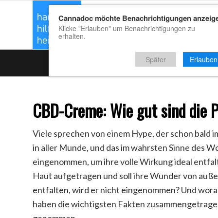
Cannadoc möchte Benachrichtigungen anzeig
CBD Kaufrat
Klicke "Erlauben" um Benachrichtigungen zu
erhalten.
Später
Erlauben
CBD-Creme: Wie gut sind die 
Viele sprechen von einem Hype, der schon bald im
in aller Munde, und das im wahrsten Sinne des Wo
eingenommen, um ihre volle Wirkung ideal entfal
Haut aufgetragen und soll ihre Wunder von außen
entfalten, wird er nicht eingenommen? Und wor
haben die wichtigsten Fakten zusammengetragen