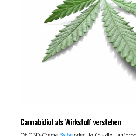
Cannabidiol als Wirkstoff verstehen
Ob CBD-Creme,
Salbe
oder Liquid – die Hanfprod