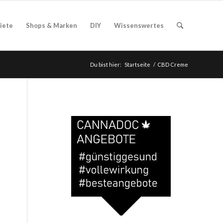
iete
Shops & Marken
DIY
Wissenswertes
Du bist hier:
Startseite
/
CBD Creme