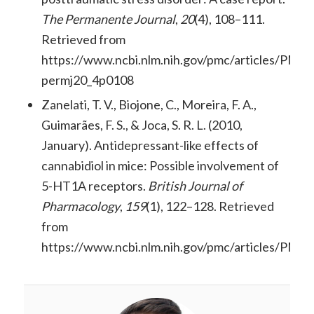
The Permanente Journal
,
20
(4), 108–111.
Retrieved from
https://www.ncbi.nlm.nih.gov/pmc/articles/PMC
permj20_4p0108
Zanelati, T. V., Biojone, C., Moreira, F. A.,
Guimarães, F. S., & Joca, S. R. L. (2010,
January). Antidepressant-like effects of
cannabidiol in mice: Possible involvement of
5-HT1A receptors.
British Journal of
Pharmacology
,
159
(1), 122–128. Retrieved
from
https://www.ncbi.nlm.nih.gov/pmc/articles/PMC