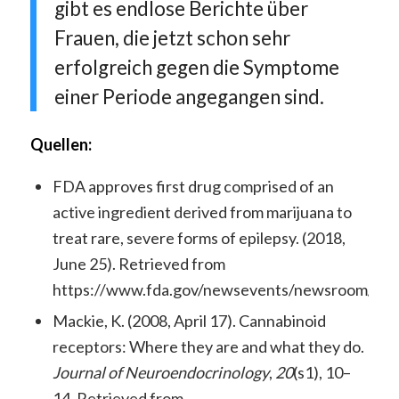
gibt es endlose Berichte über
Frauen, die jetzt schon sehr
erfolgreich gegen die Symptome
einer Periode angegangen sind.
Quellen:
FDA approves first drug comprised of an
active ingredient derived from marijuana to
treat rare, severe forms of epilepsy. (2018,
June 25). Retrieved from
https://www.fda.gov/newsevents/newsroom/pr
Mackie, K. (2008, April 17). Cannabinoid
receptors: Where they are and what they do.
Journal of Neuroendocrinology
,
20
(s1), 10–
14. Retrieved from