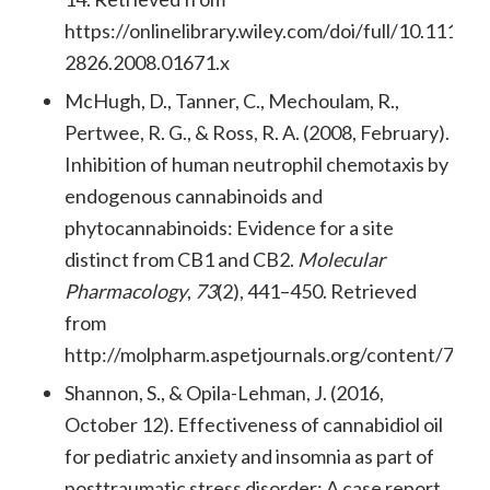
https://onlinelibrary.wiley.com/doi/full/10.1111/j
2826.2008.01671.x
McHugh, D., Tanner, C., Mechoulam, R.,
Pertwee, R. G., & Ross, R. A. (2008, February).
Inhibition of human neutrophil chemotaxis by
endogenous cannabinoids and
phytocannabinoids: Evidence for a site
distinct from CB1 and CB2.
Molecular
Pharmacology
,
73
(2), 441–450. Retrieved
from
http://molpharm.aspetjournals.org/content/73/2
Shannon, S., & Opila-Lehman, J. (2016,
October 12). Effectiveness of cannabidiol oil
for pediatric anxiety and insomnia as part of
posttraumatic stress disorder: A case report.