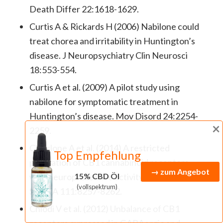
Death Differ 22:1618-1629.
Curtis A & Rickards H (2006) Nabilone could
treat chorea and irritability in Huntington’s
disease. J Neuropsychiatry Clin Neurosci
18:553-554.
Curtis A et al. (2009) A pilot study using
nabilone for symptomatic treatment in
Huntington’s disease. Mov Disord 24:2254-
×
2259.
Chiarlone A et al. (2014) A restricted
Top Empfehlung
population of CB1 cannabinoid receptors
→ zum Angebot
15% CBD Öl
with neuroprotective activity. Proc Natl Acad
(vollspektrum)
Sci USA 111:8257-8262.
Chiodi V et al. (2012) Unbalance of CB1