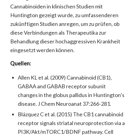
Cannabinoiden in klinischen Studien mit
Huntington gezeigt wurde, zu umfassenderen
zukünftigen Studien anregen, um zu prüfen, ob
diese Verbindungen als Therapeutika zur
Behandlung dieser hochaggressiven Krankheit
eingesetzt werden können.
Quellen:
Allen KL et al. (2009) Cannabinoid (CB1),
GABAA and GABAB receptor subunit
changes in the globus pallidus in Huntington’s
disease. J Chem Neuroanat 37:266-281.
Blázquez C et al. (2015) The CB1 cannabinoid
receptor signals striatal neuroprotection via a
PI3K/Akt/mTORC1/BDNF pathway. Cell