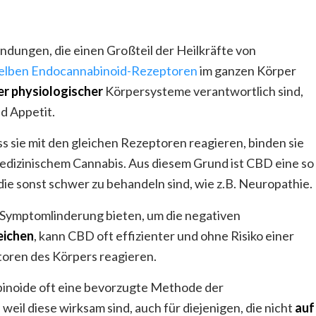
dungen, die einen Großteil der Heilkräfte von
elben Endocannabinoid-Rezeptoren
im ganzen Körper
er physiologischer
Körpersysteme verantwortlich sind,
d Appetit.
ss sie mit den gleichen Rezeptoren reagieren, binden sie
 medizinischem Cannabis. Aus diesem Grund ist CBD eine so
die sonst schwer zu behandeln sind, wie z.B. Neuropathie.
Symptomlinderung bieten, um die negativen
eichen
, kann CBD oft effizienter und ohne Risiko einer
oren des Körpers reagieren.
inoide oft eine bevorzugte Methode der
eil diese wirksam sind, auch für diejenigen, die nicht
auf