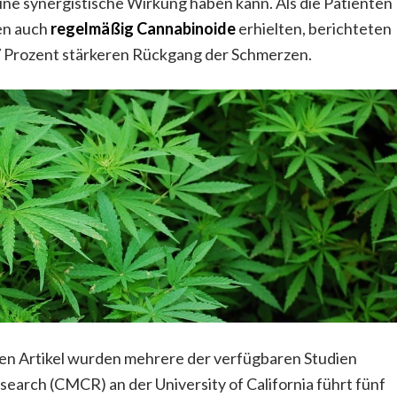
ine synergistische Wirkung haben kann. Als die Patienten
en auch
regelmäßig Cannabinoide
erhielten, berichteten
7 Prozent stärkeren Rückgang der Schmerzen.
ten Artikel wurden mehrere der verfügbaren Studien
search (CMCR) an der University of California führt fünf