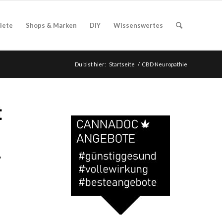
iete
Shops & Marken
DIY
Wissenswertes
Du bist hier:
Startseite
/
CBD Neuropathie
t
,