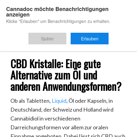
Cannadoc möchte Benachrichtigungen
anzeigen
Klicke "Erlauben" um Benachrichtigungen zu erhalten.
Du bist hier:
Startseite
/
CBD Kristalle
Später
Erlauben
CBD Kristalle: Eine gute
Alternative zum Öl und
anderen Anwendungsformen?
Ob als Tabletten,
Liquid
, Öl oder Kapseln, in
Deutschland, der Schweiz und Holland wird
Cannabidiol in verschiedenen
Darreichungsformen vor allem zur oralen
Einnahme angeboten. Dabei lässt sich CBD auch