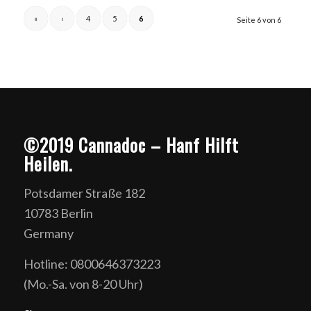
«
‹
4
5
6
Seite 6 von 6
©2019 Cannadoc – Hanf Hilft
Heilen.
Potsdamer Straße 182
10783 Berlin
Germany
Hotline: 0800646373223
(Mo.-Sa. von 8-20 Uhr)