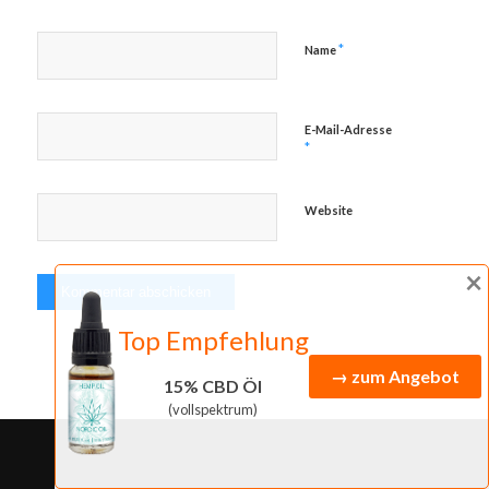
*
Name
E-Mail-Adresse
*
Website
×
Top Empfehlung
→ zum Angebot
15% CBD Öl
(vollspektrum)