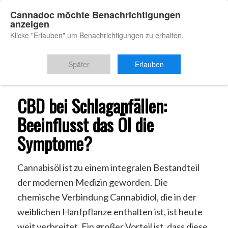
Cannadoc möchte Benachrichtigungen
anzeigen
Klicke "Erlauben" um Benachrichtigungen zu erhalten.
Du bist hier:
Startseite
/
CBD Schlaganfall
Später
Erlauben
CBD bei Schlaganfällen:
Beeinflusst das Öl die
Symptome?
Cannabisöl ist zu einem integralen Bestandteil
der modernen Medizin geworden. Die
chemische Verbindung Cannabidiol, die in der
weiblichen Hanfpflanze enthalten ist, ist heute
weit verbreitet. Ein großer Vorteil ist, dass diese