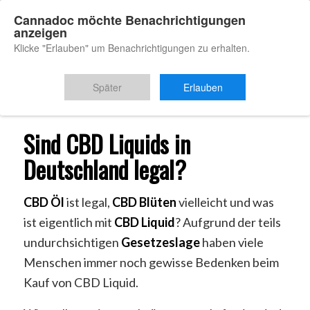
Cannadoc möchte Benachrichtigungen
anzeigen
Klicke "Erlauben" um Benachrichtigungen zu erhalten.
Du bist hier:
Startseite
/
CBD Liquid legal
Später
Erlauben
Sind CBD Liquids in
Deutschland legal?
CBD Öl
ist legal,
CBD
Blüten
vielleicht und was
ist eigentlich mit
CBD
Liquid
? Aufgrund der teils
undurchsichtigen
Gesetzeslage
haben viele
Menschen immer noch gewisse Bedenken beim
Kauf von CBD Liquid.