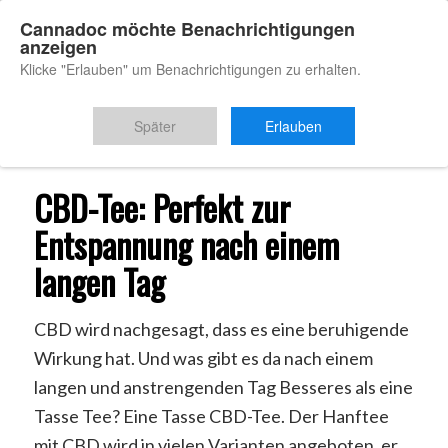
Cannadoc möchte Benachrichtigungen
anzeigen
Klicke "Erlauben" um Benachrichtigungen zu erhalten.
Du bist hier:
Startseite
/
CBD Tee
Später
Erlauben
CBD-Tee: Perfekt zur
Entspannung nach einem
langen Tag
CBD wird nachgesagt, dass es eine beruhigende
Wirkung hat. Und was gibt es da nach einem
langen und anstrengenden Tag Besseres als eine
Tasse Tee? Eine Tasse CBD-Tee. Der Hanftee
mit CBD wird in vielen Varianten angeboten, er