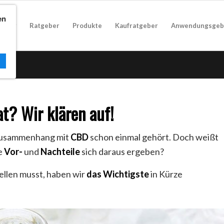
en
geber
Ratgeber
Produkte
Kaufratgeber
Anwendungsgeb
t? Wir klären auf!
usammenhang mit
CBD
schon einmal gehört. Doch weißt
e
Vor-
und
Nachteile
sich daraus ergeben?
tellen musst, haben wir
das
Wichtigste
in Kürze