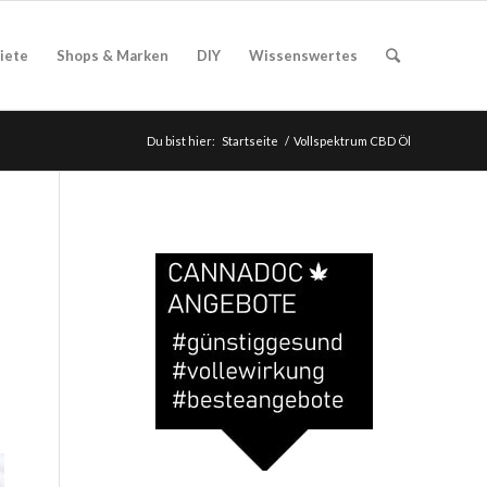
iete
Shops & Marken
DIY
Wissenswertes
Du bist hier:
Startseite
/
Vollspektrum CBD Öl