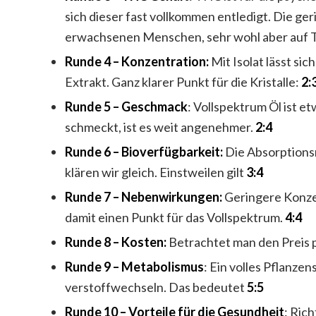
sich dieser fast vollkommen entledigt. Die 
erwachsenen Menschen, sehr wohl aber auf Ti
Runde 4 – Konzentration:
Mit Isolat lässt sic
Extrakt. Ganz klarer Punkt für die Kristalle:
2:
Runde 5 – Geschmack
: Vollspektrum Öl ist e
schmeckt, ist es weit angenehmer.
2:4
Runde 6 – Bioverfügbarkeit:
Die Absorptionsr
klären wir gleich. Einstweilen gilt
3:4
Runde 7 – Nebenwirkungen:
Geringere Konz
damit einen Punkt für das Vollspektrum.
4:4
Runde 8 – Kosten:
Betrachtet man den Preis p
Runde 9 – Metabolismus
: Ein volles Pflanze
verstoffwechseln. Das bedeutet
5:5
Runde 10 – Vorteile für die Gesundheit
: Ric