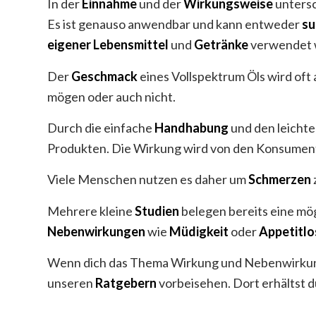
In der
Einnahme
und der
Wirkungsweise
untersc
Es ist genauso anwendbar und kann entweder
su
eigener
Lebensmittel
und
Getränke
verwendet 
Der
Geschmack
eines Vollspektrum Öls wird oft 
mögen oder auch nicht.
Durch die einfache
Handhabung
und den leicht
Produkten. Die Wirkung wird von den Konsumen
Viele Menschen nutzen es daher um
Schmerzen
Mehrere kleine
Studien
belegen bereits eine mö
Nebenwirkungen
wie
Müdigkeit
oder
Appetitlo
Wenn dich das Thema Wirkung und Nebenwirkung 
unseren
Ratgebern
vorbeisehen. Dort erhältst du