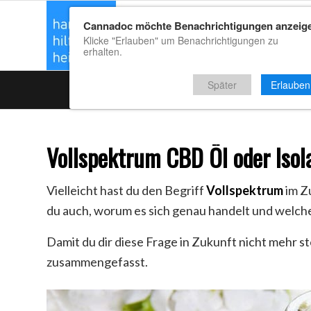
Cannadoc möchte Benachrichtigungen anzeig
CBD Kaufrat
Klicke "Erlauben" um Benachrichtigungen zu
erhalten.
Später
Erlauben
Vollspektrum CBD Öl oder Isola
Vielleicht hast du den Begriff
Vollspektrum
im Z
du auch, worum es sich genau handelt und welch
Damit du dir diese Frage in Zukunft nicht mehr s
zusammengefasst.