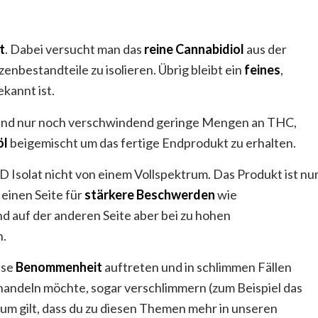
t
. Dabei versucht man das
reine
Cannabidiol
aus der
enbestandteile zu isolieren. Übrig bleibt ein
feines
,
kannt ist.
 und nur noch verschwindend geringe Mengen an THC,
öl
beigemischt um das fertige Endprodukt zu erhalten.
 Isolat nicht von einem Vollspektrum. Das Produkt ist nu
 einen Seite für
stärkere
Beschwerden
wie
 auf der anderen Seite aber bei zu hohen
.
sse
Benommenheit
auftreten und in schlimmen Fällen
handeln möchte, sogar verschlimmern (zum Beispiel das
rum gilt, dass du zu diesen Themen mehr in unseren