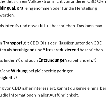
heidet sich ein Vollspektrum nicht von anderen CBD Ölen
blingual
,
oral
eingenommen oder für die Herstellung
werden.
als intensiv und etwas
bitter
beschrieben. Das kann man
en
Transport
gilt CBD Öl als der Klassiker unter den CBD
ten als
beruhigend
und
Stressreduzierend
beschrieben.
zu lindern
und auch
Entzündungen
zu behandeln.
1)
2)
gliche
Wirkung
bei gleichzeitig geringen
sigkeit.
3)
von CBD näher interessiert, kannst du gerne einmal bei
 die Informationen in aller Ausführlichkeit.