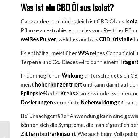
Was ist ein CBD Öl aus Isolat?
Ganz anders und doch gleich ist CBD Öl aus
Isola
Pflanze zu extrahieren und es vom Rest der Pflanz
weißes
Pulver
, welches auch als
CBD
Kristalle
be
Es enthält zumeist über
99%
reines Cannabidiol
Terpene und Co. Dieses wird dann einem
Träger
In der möglichen
Wirkung
unterscheidet sich CBD
meist
höher
konzentriert
und kann damit auf der
Epilepsie
oder
Krebs
angewendet werden, und
4)
5)
Dosierungen
vermehrte
Nebenwirkungen
haben
Bei unsachgemäßer Anwendung kann eine gewi
können sich die Symptome, die man eigentlich be
Zittern
bei
Parkinson
). Wie auch beim Vollspekt
CBD Öl Wirkung Psyche