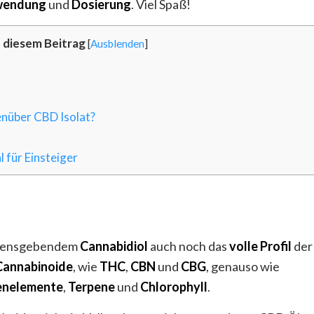
endung
und
Dosierung
. Viel Spaß!
n diesem Beitrag
[
Ausblenden
]
enüber CBD Isolat?
für Einsteiger
amensgebendem
Cannabidiol
auch noch das
volle Profil
der
Cannabinoide
, wie
THC
,
CBN
und
CBG
, genauso wie
enelemente
,
Terpene
und
Chlorophyll
.