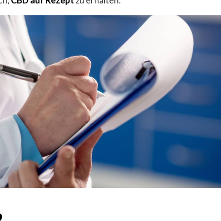
ch,
CBD auf Rezept
zu erhalten.
?