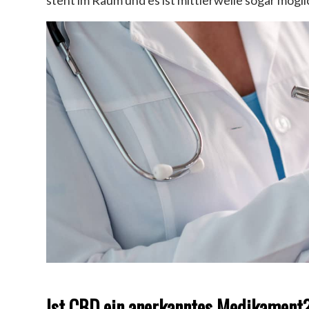
steht im Raum und es ist mittlerweile sogar mögli
Ist CBD ein anerkanntes Medikament