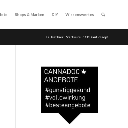
iete
Shops & Marken
DIY
Wissenswertes
Du bist hier:
Startseite
/
CBD auf Rezept