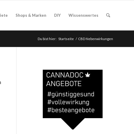
iete
Shops & Marken
DIY
Wissenswertes
Du bist hier:
Startseite
/
CBD Nebenwirkungen
n