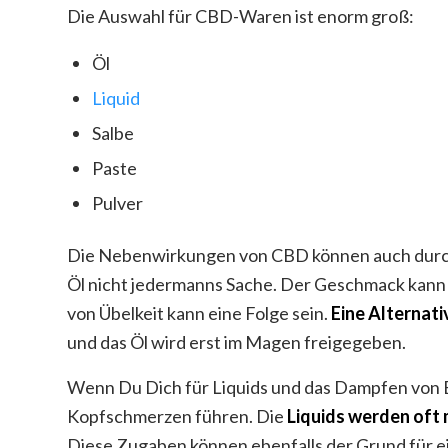
Die Auswahl für CBD-Waren ist enorm groß:
Öl
Liquid
Salbe
Paste
Pulver
Die Nebenwirkungen von CBD können auch durch 
Öl nicht jedermanns Sache. Der Geschmack kann 
von Übelkeit kann eine Folge sein.
Eine Alternat
und das Öl wird erst im Magen freigegeben.
Wenn Du Dich für Liquids und das Dampfen von E
Kopfschmerzen führen. Die
Liquids werden oft
Diese Zugaben können ebenfalls der Grund für ei