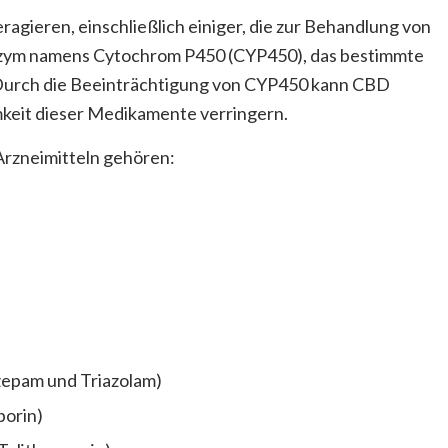
gieren, einschließlich einiger, die zur Behandlung von
nzym namens Cytochrom P450 (CYP450), das bestimmte
Durch die Beeinträchtigung von CYP450 kann CBD
mkeit dieser Medikamente verringern.
rzneimitteln gehören:
zepam und Triazolam)
orin)