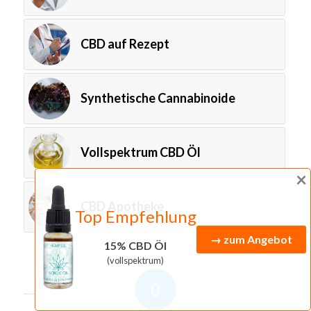
CBD auf Rezept
Synthetische Cannabinoide
Vollspektrum CBD Öl
×
CBD Apotheke
Top Empfehlung
→ zum Angebot
15% CBD Öl
(vollspektrum)
0