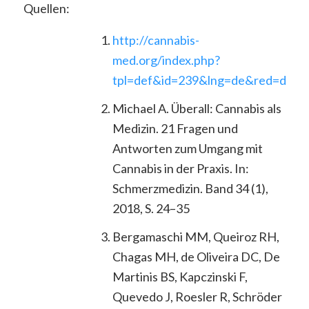
Quellen:
http://cannabis-
med.org/index.php?
tpl=def&id=239&lng=de&red=deflis
Michael A. Überall: Cannabis als
Medizin. 21 Fragen und
Antworten zum Umgang mit
Cannabis in der Praxis. In:
Schmerzmedizin. Band 34 (1),
2018, S. 24–35
Bergamaschi MM, Queiroz RH,
Chagas MH, de Oliveira DC, De
Martinis BS, Kapczinski F,
Quevedo J, Roesler R, Schröder