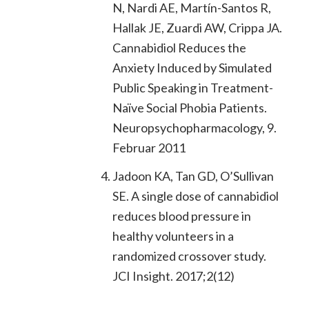
N, Nardi AE, Martín-Santos R,
Hallak JE, Zuardi AW, Crippa JA.
Cannabidiol Reduces the
Anxiety Induced by Simulated
Public Speaking in Treatment-
Naïve Social Phobia Patients.
Neuropsychopharmacology, 9.
Februar 2011
Jadoon KA, Tan GD, O’Sullivan
SE. A single dose of cannabidiol
reduces blood pressure in
healthy volunteers in a
randomized crossover study.
JCI Insight. 2017;2(12)