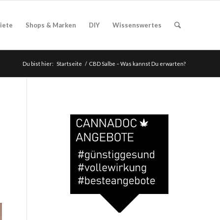
iete
Shops & Marken
DIY
Wissenswertes
Du bist hier:
Startseite
/
CBD Salbe – Was kannst Du erwarten?