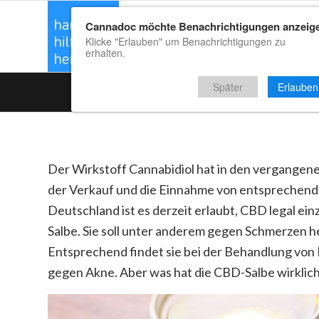
Cannadoc möchte Benachrichtigungen anzeig
CBD Kaufrat
Klicke "Erlauben" um Benachrichtigungen zu
erhalten.
Später
Erlauben
Der Wirkstoff Cannabidiol hat in den vergangen
der Verkauf und die Einnahme von entsprechende
Deutschland ist es derzeit erlaubt, CBD legal ein
Salbe. Sie soll unter anderem gegen Schmerzen h
Entsprechend findet sie bei der Behandlung vo
gegen Akne. Aber was hat die CBD-Salbe wirklich