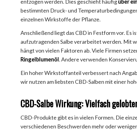
entzogen werden. Dies geschieht häufig
über ei
bestimmten Druck- und Temperaturbedingungen m
einzelnen Wirkstoffe der Pflanze.
Anschließend liegt das CBD in Festform vor. Es i
aufzutragenden Salbe verarbeitet werden. Mit we
hängt von vielen Faktoren ab. Viele Firmen setze
Ringelblumenöl
. Andere verwenden Konservierun
Ein hoher Wirkstoffanteil verbessert nach Anga
wir nutzen am liebsten CBD-Salben mit einer ho
CBD-Salbe Wirkung: Vielfach gelobter
CBD-Produkte gibt es in vielen Formen. Die einz
verschiedenen Beschwerden mehr oder weniger